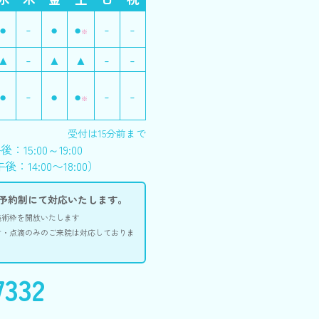
●
-
●
●
-
-
※
▲
-
▲
▲
-
-
●
-
●
●
-
-
※
受付は15分前まで
：15:00～19:00
後：14:00〜18:00）
み完全予約制にて対応いたします。
施術枠を開放いたします
射・点滴のみのご来院は対応しておりま
7332