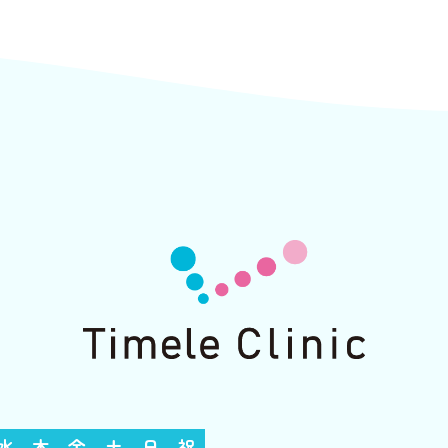
水
木
金
土
日
祝