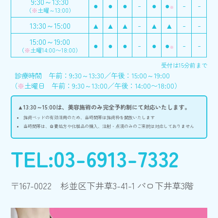
9:30～13:30
●
●
●
-
●
●
-
-
※
（
※
土曜～13:00）
13:30～15:00
▲
▲
▲
-
▲
▲
-
-
15:00～19:00
●
●
●
-
●
●
-
-
※
（
※
土曜14:00〜18:00）
受付は15分前まで
診療時間 午前：9:30～13:30／午後：15:00～19:00
（
※
土曜日 午前：9:30～13:00／午後：14:00〜18:00）
▲13:30～15:00は、美容施術のみ完全予約制にて対応いたします。
施術ベッドの有効活用のため、当時間帯は施術枠を開放いたします
当時間帯は、自費処方や化粧品の購入、注射・点滴のみのご来院は対応しておりません
TEL:03-6913-7332
〒167-0022 杉並区下井草3-41-1 パロ下井草3階